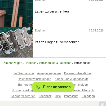
Latten zu verschenken
Egglham
06.08.2026
Pflanz Dinger zu verschenken
Kleinanzeigen
Roßbach
Verschenken & Tauschen
Verschenken
Zur Webversion
Anzeige aufgeben
Datenschutzerklärung
Datenschutzeinstellungen
Kinder- und Jugendschutz
Barrierefreiheitserklärung
Sicherheitslücken melden
Filter anpassen
Nutzungsbedingungen
Beliebte Suchen
Anzeigen Übersicht
Vertrag Widerrufen
Feedback
Hilfe
Impressum
Einloggen