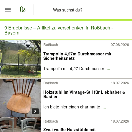
Start
9 Ergebnisse –
Artikel zu verschenken in Roßbach -
Bayern
Merkliste
Roßbach
07.08.2026
Trampolin 4,27m Durchmesser mit
Nachrichten
Sicherheitsnetz
Trampolin mit 4,27 Durchmesser
...
Anzeige aufgeben
Roßbach
18.07.2026
Holzstuhl im Vintage-Stil für Liebhaber &
Bastler
Ich biete hier einen charmante
...
3
Roßbach
18.07.2026
Zwei weiße Holzstühle mit