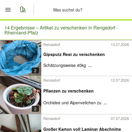
Start
14 Ergebnisse –
Artikel zu verschenken in Rengsdorf -
Rheinland-Pfalz
Merkliste
Rengsdorf
13.07.2026
Gipsputz Rest zu verschenken
Nachrichten
Schätzungsweise 40kg
...
Anzeige aufgeben
2
Rengsdorf
12.07.2026
Pflanzen zu verschenken
Orchidee und Alpenveilchen zu
...
2
Rengsdorf
07.07.2026
Großer Karton voll Laminat Abschnitte