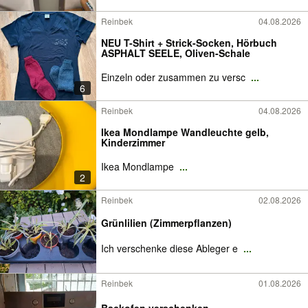
Reinbek
04.08.2026
NEU T-Shirt + Strick-Socken, Hörbuch
ASPHALT SEELE, Oliven-Schale
Einzeln oder zusammen zu versc
...
6
Reinbek
04.08.2026
Ikea Mondlampe Wandleuchte gelb,
Kinderzimmer
Ikea Mondlampe
...
2
Reinbek
02.08.2026
Grünlilien (Zimmerpflanzen)
Ich verschenke diese Ableger e
...
Reinbek
01.08.2026