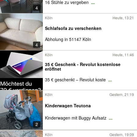
16 Stühle zu vergeben
...
4
Köln
Heute, 13:21
Schlafsofa zu verschenken
Abholung in 51147 Köln
4
Köln
Heute, 11:46
35 € Geschenk - Revolut kostenlose
eröffnet
35 € geschenkt – Revolut koste
...
Köln
Gestern, 21:19
Kinderwagen Teutona
Kinderwagen mit Buggy Aufsatz
...
2
Köln
Gestern, 19:09