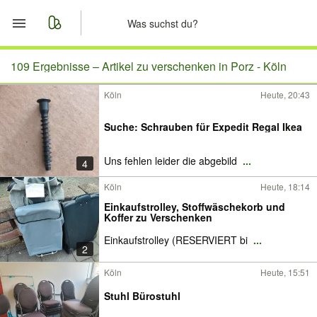
Start
109 Ergebnisse –
Artikel zu verschenken in Porz - Köln
Köln
Heute, 20:43
Merkliste
Suche: Schrauben für Expedit Regal Ikea
Nachrichten
Uns fehlen leider die abgebild
...
4
Anzeige aufgeben
Köln
Heute, 18:14
Einkaufstrolley, Stoffwäschekorb und
Koffer zu Verschenken
Einkaufstrolley (RESERVIERT bi
...
2
Köln
Heute, 15:51
Stuhl Bürostuhl