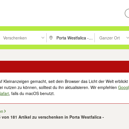
Verschenken
Ganzer Ort
ken um zu suchen, oder Vorschläge mit den Pfeiltasten nach oben/unt
PLZ oder Ort eingeben. Eingabetaste drücke
Suche im Umkreis 
f Kleinanzeigen gemacht, seit dein Browser das Licht der Welt erblickt 
i nutzen zu können, solltest du ihn aktualisieren. Wir empfehlen
Goog
Safari
, falls du macOS benutzt.
en
5 von 181 Artikel zu verschenken in Porta Westfalica -