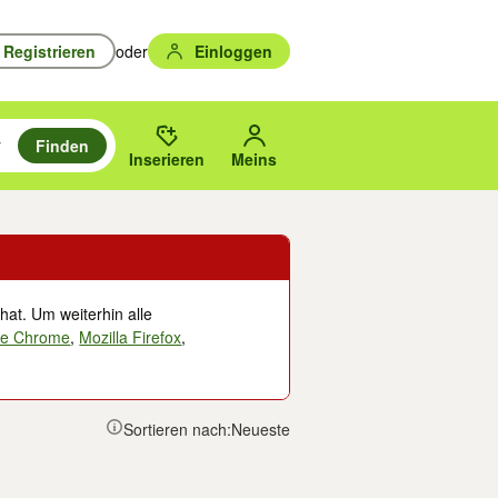
Registrieren
oder
Einloggen
Finden
en durchsuchen und mit Eingabetaste auswählen.
n um zu suchen, oder Vorschläge mit den Pfeiltasten nach oben/unten
des gewählten Orts oder PLZ.
Inserieren
Meins
hat. Um weiterhin alle
le Chrome
,
Mozilla Firefox
,
Sortieren nach:
Neueste