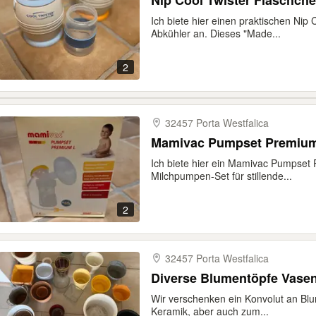
Nip Cool Twister Fläschch
Ich biete hier einen praktischen Nip
Abkühler an. Dieses "Made...
2
32457 Porta Westfalica
Mamivac Pumpset Premium 
Ich biete hier ein Mamivac Pumpset 
Milchpumpen-Set für stillende...
2
32457 Porta Westfalica
Diverse Blumentöpfe Vase
Wir verschenken ein Konvolut an B
Keramik, aber auch zum...