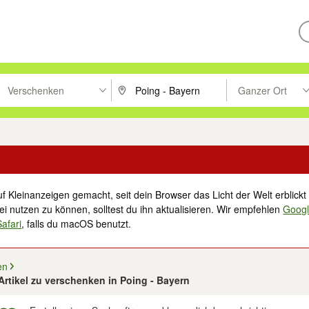
Verschenken
Ganzer Ort
ken um zu suchen, oder Vorschläge mit den Pfeiltasten nach oben/unt
PLZ oder Ort eingeben. Eingabetaste drücke
Suche im Umkreis 
f Kleinanzeigen gemacht, seit dein Browser das Licht der Welt erblickt 
i nutzen zu können, solltest du ihn aktualisieren. Wir empfehlen
Goog
Safari
, falls du macOS benutzt.
en
 Artikel zu verschenken in Poing - Bayern