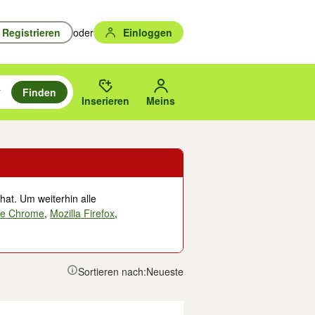
Registrieren
oder
Einloggen
Finden
en durchsuchen und mit Eingabetaste auswählen.
n um zu suchen, oder Vorschläge mit den Pfeiltasten nach oben/unten
des gewählten Orts oder PLZ.
Inserieren
Meins
hat. Um weiterhin alle
le Chrome
,
Mozilla Firefox
,
Sortieren nach:
Neueste