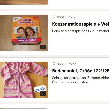
85586 Poing
Konzentrationsspiele + We
Beim Verkehrsspiel fehlt ein Plättche
2
85586 Poing
Bademantel, Größe 122/12
Sehr guter getragener Zustand Abhol
Übernahme der Kosten...
2