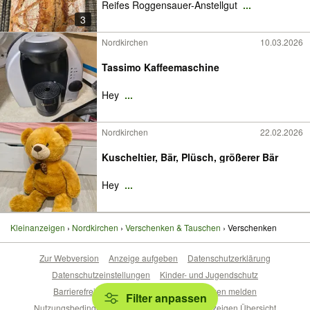
Reifes Roggensauer-Anstellgut
...
3
Nordkirchen
10.03.2026
Tassimo Kaffeemaschine
Hey
...
Nordkirchen
22.02.2026
Kuscheltier, Bär, Plüsch, größerer Bär
Hey
...
Kleinanzeigen
Nordkirchen
Verschenken & Tauschen
Verschenken
Zur Webversion
Anzeige aufgeben
Datenschutzerklärung
Datenschutzeinstellungen
Kinder- und Jugendschutz
Barrierefreiheitserklärung
Sicherheitslücken melden
Filter anpassen
Nutzungsbedingungen
Beliebte Suchen
Anzeigen Übersicht