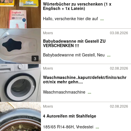
Wörterbücher zu verschenken (1 x
Englisch + 1x Latein)
Hallo, verschenke hier die auf
...
Moers
03.08.2026
Babybadewanne mit Gestell ZU
VERSCHENKEN !!!
Babybadewanne mit Gestell, Neu
...
3
Moers
02.08.2026
Waschmaschine..kaputt/defekt/finito/schr
ott/nix mehr gehn....
Waschmaschmaschine
...
Moers
02.08.2026
4 Autoreifen mit Stahlfelge
185/65 R14-86H, Vredestei
...