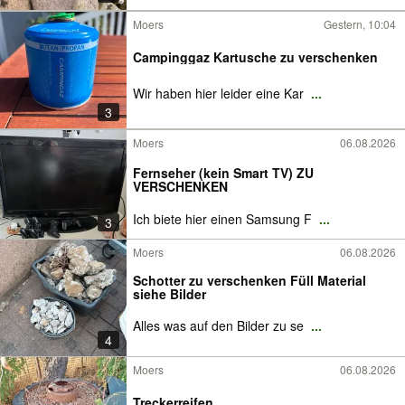
Moers
Gestern, 10:04
Campinggaz Kartusche zu verschenken
Wir haben hier leider eine Kar
...
3
Moers
06.08.2026
Fernseher (kein Smart TV) ZU
VERSCHENKEN
Ich biete hier einen Samsung F
...
3
Moers
06.08.2026
Schotter zu verschenken Füll Material
siehe Bilder
Alles was auf den Bilder zu se
...
4
Moers
06.08.2026
Treckerreifen