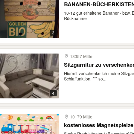
BANANEN-BÜCHERKISTE
10-12 gut erhaltene Bananen- bzw. 
Rücknahme
3
13357 Mitte
Sitzgarnitur zu verschenke
Hiermit verschenke ich meine Sitzgar
Schlaffunktion. *** so...
4
10179 Mitte
kostenloses Magnetspielz
Suche Produkttester (+Bewertung)f