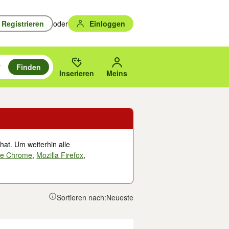
Registrieren
oder
Einloggen
Finden
en durchsuchen und mit Eingabetaste auswählen.
n um zu suchen, oder Vorschläge mit den Pfeiltasten nach oben/unten
des gewählten Orts oder PLZ.
Inserieren
Meins
hat. Um weiterhin alle
le Chrome
,
Mozilla Firefox
,
Sortieren nach:
Neueste