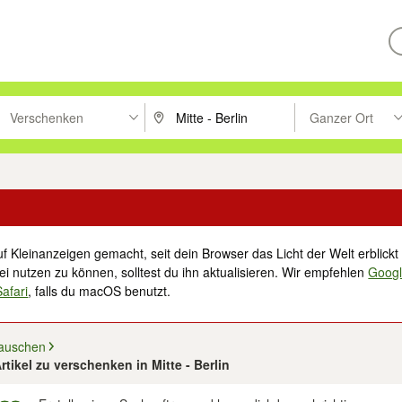
Verschenken
Ganzer Ort
ken um zu suchen, oder Vorschläge mit den Pfeiltasten nach oben/unt
PLZ oder Ort eingeben. Eingabetaste drücke
Suche im Umkreis 
f Kleinanzeigen gemacht, seit dein Browser das Licht der Welt erblickt 
i nutzen zu können, solltest du ihn aktualisieren. Wir empfehlen
Goog
Safari
, falls du macOS benutzt.
auschen
rtikel zu verschenken in Mitte - Berlin