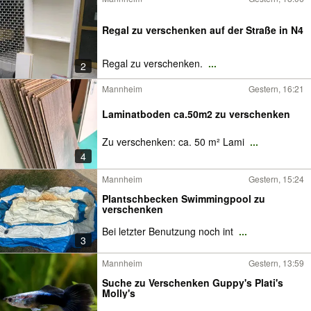
Regal zu verschenken auf der Straße in N4
Regal zu verschenken.
...
2
Mannheim
Gestern, 16:21
Laminatboden ca.50m2 zu verschenken
Zu verschenken: ca. 50 m² Lami
...
4
Mannheim
Gestern, 15:24
Plantschbecken Swimmingpool zu
verschenken
Bei letzter Benutzung noch int
...
3
Mannheim
Gestern, 13:59
Suche zu Verschenken Guppy's Plati's
Molly's