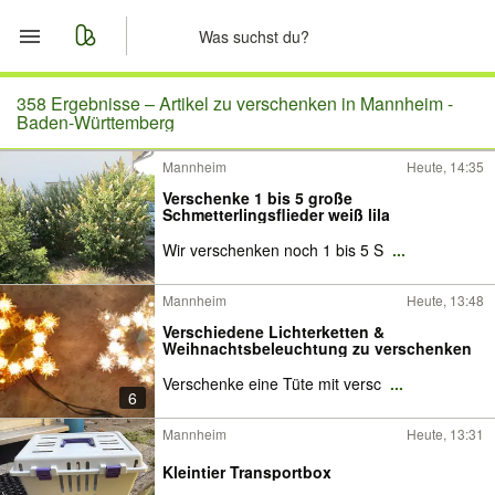
Start
358 Ergebnisse –
Artikel zu verschenken in Mannheim -
Baden-Württemberg
Merkliste
Mannheim
Heute, 14:35
Verschenke 1 bis 5 große
Nachrichten
Schmetterlingsflieder weiß lila
Wir verschenken noch 1 bis 5 S
...
Anzeige aufgeben
Mannheim
Heute, 13:48
Verschiedene Lichterketten &
Weihnachtsbeleuchtung zu verschenken
Verschenke eine Tüte mit versc
...
6
Mannheim
Heute, 13:31
Kleintier Transportbox