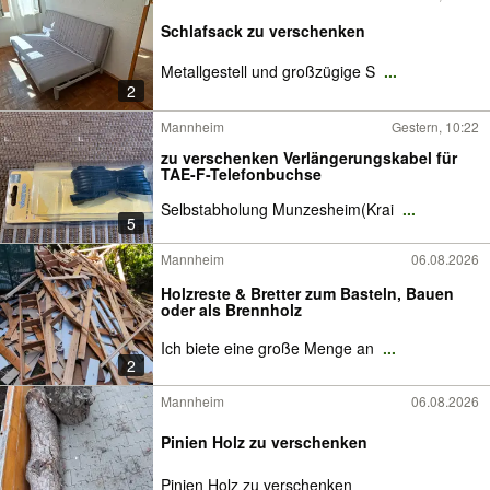
Schlafsack zu verschenken
Metallgestell und großzügige S
...
2
Mannheim
Gestern, 10:22
zu verschenken Verlängerungskabel für
TAE-F-Telefonbuchse
Selbstabholung Munzesheim(Krai
...
5
Mannheim
06.08.2026
Holzreste & Bretter zum Basteln, Bauen
oder als Brennholz
Ich biete eine große Menge an
...
2
Mannheim
06.08.2026
Pinien Holz zu verschenken
Pinien Holz zu verschenken