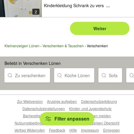
Kinderkleidung Schrank zu vers
...
2
Weiter
Kleinanzeigen Lünen
Verschenken & Tauschen
Verschenken
Beliebt in Verschenken Lünen
Zu verschenken
Küche Lünen
Sofa
Zur Webversion
Anzeige aufgeben
Datenschutzerklärung
Datenschutzeinstellungen
Kinder- und Jugendschutz
Barrierefreiheitserklärung
Sicherheitslücken melden
Filter anpassen
Nutzungsbedingungen
Beliebte Suchen
Anzeigen Übersicht
Vertrag Widerrufen
Feedback
Hilfe
Impressum
Einloggen