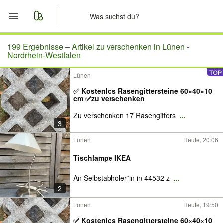
Start
199 Ergebnisse –
Artikel zu verschenken in Lünen -
Nordrhein-Westfalen
Merkliste
Lünen
✅ Kostenlos Rasengittersteine 60×40×10
Nachrichten
cm ✅zu verschenken
Zu verschenken 17 Rasengitters
...
Anzeige aufgeben
3
Lünen
Heute, 20:06
Tischlampe IKEA
An Selbstabholer*in in 44532 z
...
2
Lünen
Heute, 19:50
✅ Kostenlos Rasengittersteine 60×40×10