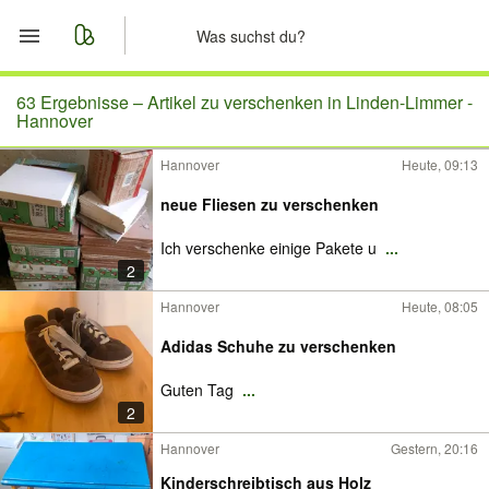
Start
63 Ergebnisse –
Artikel zu verschenken in Linden-Limmer -
Hannover
Merkliste
Hannover
Heute, 09:13
Nachrichten
neue Fliesen zu verschenken
Ich verschenke einige Pakete u
...
Anzeige aufgeben
2
Hannover
Heute, 08:05
Adidas Schuhe zu verschenken
Guten Tag
...
2
Hannover
Gestern, 20:16
Kinderschreibtisch aus Holz