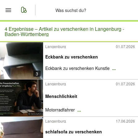
Start
4 Ergebnisse –
Artikel zu verschenken in Langenburg -
Baden-Württemberg
Merkliste
Langenburg
01.07.2026
Eckbank zu verschenken
Nachrichten
Eckbank zu verschenken Kunstle
...
Anzeige aufgeben
3
Langenburg
01.07.2026
Menschlichkeit
Motorradfahrer
...
Langenburg
17.06.2026
schlafsofa zu verschenken