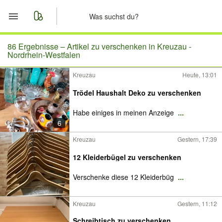
Start
86 Ergebnisse –
Artikel zu verschenken in Kreuzau -
Nordrhein-Westfalen
Merkliste
Kreuzau
Heute, 13:01
Nachrichten
Trödel Haushalt Deko zu verschenken
Habe einiges in meinen Anzeige
...
Anzeige aufgeben
6
Kreuzau
Gestern, 17:39
12 Kleiderbügel zu verschenken
Verschenke diese 12 Kleiderbüg
...
Kreuzau
Gestern, 11:12
Schreibtisch zu verschenken