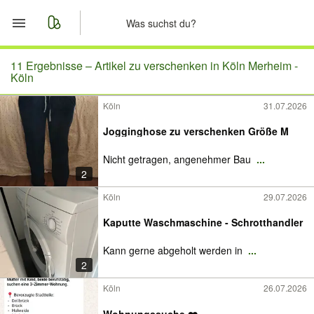
Start
11 Ergebnisse –
Artikel zu verschenken in Köln Merheim -
Köln
Merkliste
Köln
31.07.2026
Nachrichten
Jogginghose zu verschenken Größe M
Nicht getragen, angenehmer Bau
...
Anzeige aufgeben
2
Köln
29.07.2026
Kaputte Waschmaschine - Schrotthandler
Kann gerne abgeholt werden in
...
2
Köln
26.07.2026
Wohnungssuche ❤️