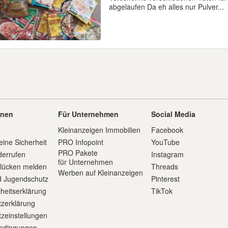
abgelaufen Da eh alles nur Pulver...
onen
Für Unternehmen
Social Media
Kleinanzeigen Immobilien
Facebook
eine Sicherheit
PRO Infopoint
YouTube
PRO Pakete
derrufen
Instagram
für Unternehmen
slücken melden
Threads
Werben auf Kleinanzeigen
d Jugendschutz
Pinterest
iheitserklärung
TikTok
zerklärung
zeinstellungen
edingungen