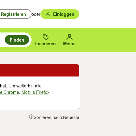
Registrieren
oder
Einloggen
Finden
en durchsuchen und mit Eingabetaste auswählen.
n um zu suchen, oder Vorschläge mit den Pfeiltasten nach oben/unten
des gewählten Orts oder PLZ.
Inserieren
Meins
hat. Um weiterhin alle
le Chrome
,
Mozilla Firefox
,
Sortieren nach:
Neueste