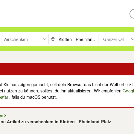
Verschenken
Ganzer Ort
ken um zu suchen, oder Vorschläge mit den Pfeiltasten nach oben/unt
PLZ oder Ort eingeben. Eingabetaste drücke
Suche im Umkreis 
f Kleinanzeigen gemacht, seit dein Browser das Licht der Welt erblickt 
i nutzen zu können, solltest du ihn aktualisieren. Wir empfehlen
Goog
Safari
, falls du macOS benutzt.
en
ne Artikel zu verschenken in Klotten - Rheinland-Pfalz