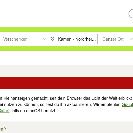
Verschenken
Ganzer Ort
ken um zu suchen, oder Vorschläge mit den Pfeiltasten nach oben/unt
PLZ oder Ort eingeben. Eingabetaste drücke
Suche im Umkreis 
tronik
Familie, Kind & Baby
Haustiere
Freizeit, Hobby & Nachbarschaft
f Kleinanzeigen gemacht, seit dein Browser das Licht der Welt erblickt 
i nutzen zu können, solltest du ihn aktualisieren. Wir empfehlen
Goog
Safari
, falls du macOS benutzt.
en