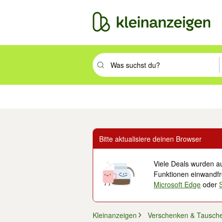
Suchbegriff eingeben. Eingabetaste drüc
Immobilien
Mode & Beauty
Auto, Rad & Boot
Haus & Garten
Jobs
Elek
Bitte aktualisiere deinen Browser
Viele Deals wurden au
Funktionen einwandfre
Microsoft Edge
oder
Kleinanzeigen
Verschenken & Tausch