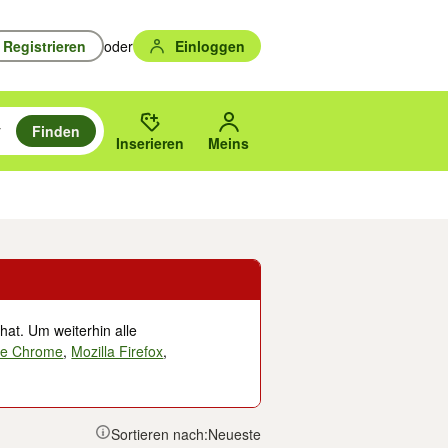
Registrieren
oder
Einloggen
Finden
en durchsuchen und mit Eingabetaste auswählen.
n um zu suchen, oder Vorschläge mit den Pfeiltasten nach oben/unten
des gewählten Orts oder PLZ.
Inserieren
Meins
Musik, Filme & Bücher
Eintrittskarten & Tickets
Dienstleistungen
Versc
hat. Um weiterhin alle
le Chrome
,
Mozilla Firefox
,
Sortieren nach:
Neueste