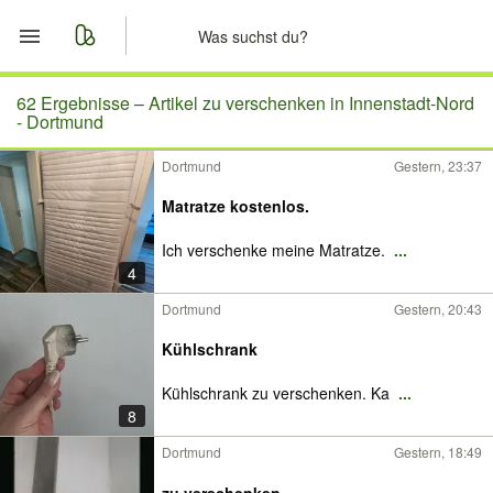
Start
62 Ergebnisse –
Artikel zu verschenken in Innenstadt-Nord
- Dortmund
Merkliste
Dortmund
Gestern, 23:37
Nachrichten
Matratze kostenlos.
Ich verschenke meine Matratze.
...
Anzeige aufgeben
4
Dortmund
Gestern, 20:43
Kühlschrank
Kühlschrank zu verschenken. Ka
...
8
Dortmund
Gestern, 18:49
zu verschenken.