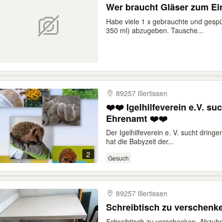
Wer braucht Gläser zum Ei
Habe viele 1 x gebrauchte und gespü
350 ml) abzugeben. Tausche...
89257 Illertissen
❤️❤️ Igelhilfeverein e.V. sucht dringend Helfer /
Ehrenamt ❤️❤️
Der Igelhilfeverein e. V. sucht dring
hat die Babyzeit der...
2
Gesuch
89257 Illertissen
Schreibtisch zu verschenk
Schreibtisch zu verschenken. Abzuho