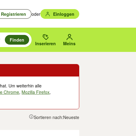
Registrieren
oder
Einloggen
Finden
en durchsuchen und mit Eingabetaste auswählen.
n um zu suchen, oder Vorschläge mit den Pfeiltasten nach oben/unten
des gewählten Orts oder PLZ.
Inserieren
Meins
hat. Um weiterhin alle
le Chrome
,
Mozilla Firefox
,
Sortieren nach:
Neueste