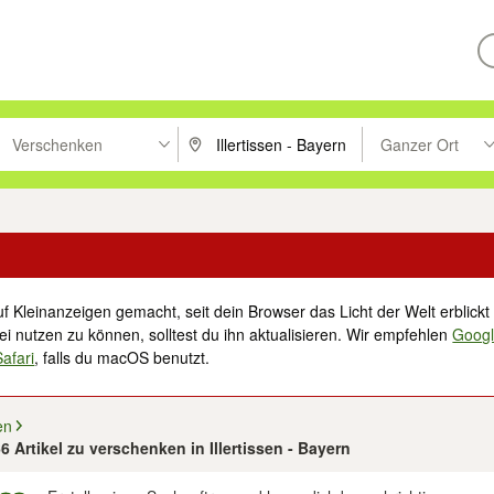
Verschenken
Ganzer Ort
ken um zu suchen, oder Vorschläge mit den Pfeiltasten nach oben/unt
PLZ oder Ort eingeben. Eingabetaste drücke
Suche im Umkreis 
f Kleinanzeigen gemacht, seit dein Browser das Licht der Welt erblickt 
i nutzen zu können, solltest du ihn aktualisieren. Wir empfehlen
Goog
Safari
, falls du macOS benutzt.
en
66 Artikel zu verschenken in Illertissen - Bayern