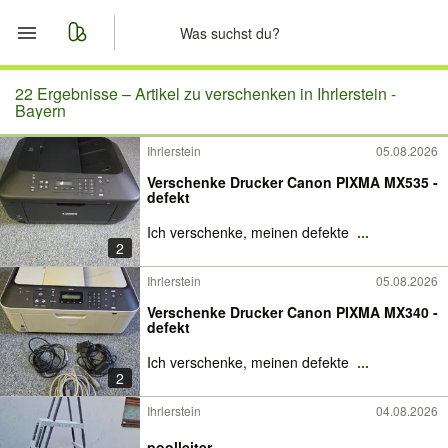
Start
22 Ergebnisse –
Artikel zu verschenken in Ihrlerstein -
Bayern
Merkliste
Ihrlerstein
05.08.2026
Verschenke Drucker Canon PIXMA MX535 -
Nachrichten
defekt
Ich verschenke, meinen defekte
...
Anzeige aufgeben
2
Ihrlerstein
05.08.2026
Verschenke Drucker Canon PIXMA MX340 -
defekt
Ich verschenke, meinen defekte
...
2
Ihrlerstein
04.08.2026
poolleiter