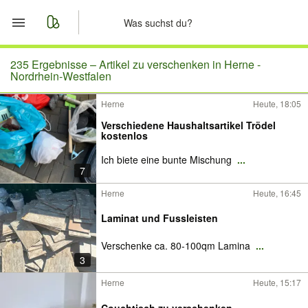
Start
235 Ergebnisse –
Artikel zu verschenken in Herne -
Nordrhein-Westfalen
Merkliste
Herne
Heute, 18:05
Verschiedene Haushaltsartikel Trödel
Nachrichten
kostenlos
Ich biete eine bunte Mischung
...
Anzeige aufgeben
7
Herne
Heute, 16:45
Laminat und Fussleisten
Verschenke ca. 80-100qm Lamina
...
3
Herne
Heute, 15:17
Couchtisch zu verschenken