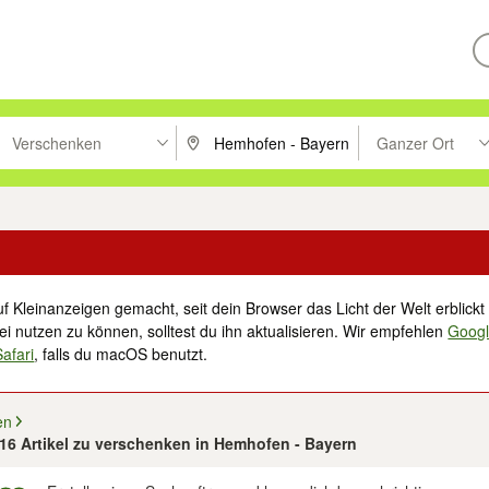
Verschenken
Ganzer Ort
ken um zu suchen, oder Vorschläge mit den Pfeiltasten nach oben/unt
PLZ oder Ort eingeben. Eingabetaste drücke
Suche im Umkreis 
f Kleinanzeigen gemacht, seit dein Browser das Licht der Welt erblickt 
i nutzen zu können, solltest du ihn aktualisieren. Wir empfehlen
Goog
Safari
, falls du macOS benutzt.
en
 16 Artikel zu verschenken in Hemhofen - Bayern