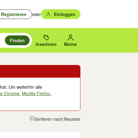
Registrieren
oder
Einloggen
Finden
en durchsuchen und mit Eingabetaste auswählen.
n um zu suchen, oder Vorschläge mit den Pfeiltasten nach oben/unten
des gewählten Orts oder PLZ.
Inserieren
Meins
hat. Um weiterhin alle
le Chrome
,
Mozilla Firefox
,
Sortieren nach:
Neueste