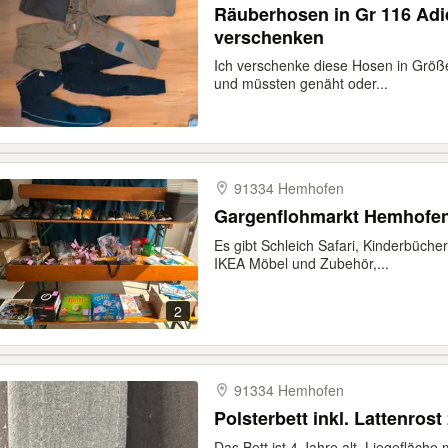
Räuberhosen in Gr 116 Adid
verschenken
Ich verschenke diese Hosen in Größe
und müssten genäht oder...
91334 Hemhofen
Gargenflohmarkt Hemhofe
Es gibt Schleich Safari, Kinderbücher
IKEA Möbel und Zubehör,...
2
91334 Hemhofen
Polsterbett inkl. Lattenros
Das Bett ist 4 Jahre alt, Liegefläc