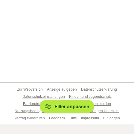
Zur Webversion
Anzeige aufgeben
Datenschutzerklärung
Datenschutzeinstellungen
Kinder- und Jugendschutz
Barrierefreiheitserklärung
Sicherheitslücken melden
Filter anpassen
Nutzungsbedingungen
Beliebte Suchen
Anzeigen Übersicht
Vertrag Widerrufen
Feedback
Hilfe
Impressum
Einloggen