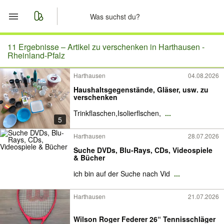
Start
11 Ergebnisse –
Artikel zu verschenken in Harthausen -
Rheinland-Pfalz
Merkliste
Harthausen
04.08.2026
Haushaltsgegenstände, Gläser, usw. zu
Nachrichten
verschenken
Trinkflaschen,Isolierflschen,
...
Anzeige aufgeben
5
Harthausen
28.07.2026
Suche DVDs, Blu-Rays, CDs, Videospiele
& Bücher
ich bin auf der Suche nach Vid
...
Harthausen
21.07.2026
Wilson Roger Federer 26“ Tennisschläger