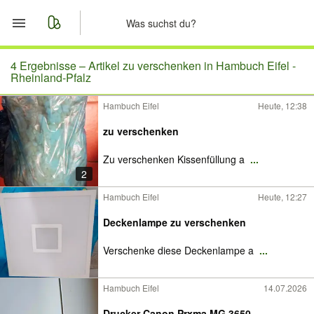
Start
4 Ergebnisse –
Artikel zu verschenken in Hambuch Eifel -
Rheinland-Pfalz
Merkliste
Hambuch Eifel
Heute, 12:38
Nachrichten
zu verschenken
Zu verschenken Kissenfüllung a
...
Anzeige aufgeben
2
Hambuch Eifel
Heute, 12:27
Deckenlampe zu verschenken
Verschenke diese Deckenlampe a
...
Hambuch Eifel
14.07.2026
Drucker Canon Prxma MG 3650