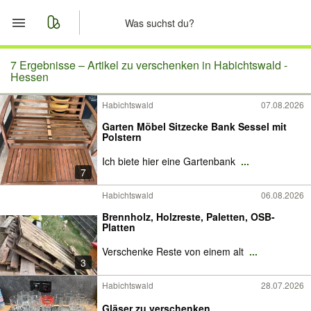
Start
7 Ergebnisse –
Artikel zu verschenken in Habichtswald -
Hessen
Merkliste
Habichtswald
07.08.2026
Garten Möbel Sitzecke Bank Sessel mit
Nachrichten
Polstern
Ich biete hier eine Gartenbank
...
Anzeige aufgeben
7
Habichtswald
06.08.2026
Brennholz, Holzreste, Paletten, OSB-
Platten
Verschenke Reste von einem alt
...
3
Habichtswald
28.07.2026
Gläser zu verschenken