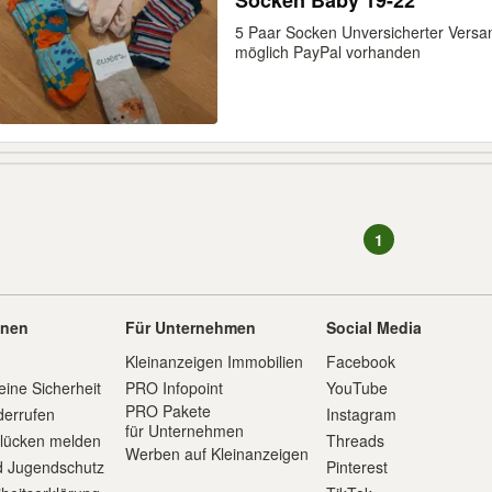
Socken Baby 19-22
5 Paar Socken Unversicherter Versa
möglich PayPal vorhanden
1
onen
Für Unternehmen
Social Media
Kleinanzeigen Immobilien
Facebook
eine Sicherheit
PRO Infopoint
YouTube
PRO Pakete
derrufen
Instagram
für Unternehmen
slücken melden
Threads
Werben auf Kleinanzeigen
d Jugendschutz
Pinterest