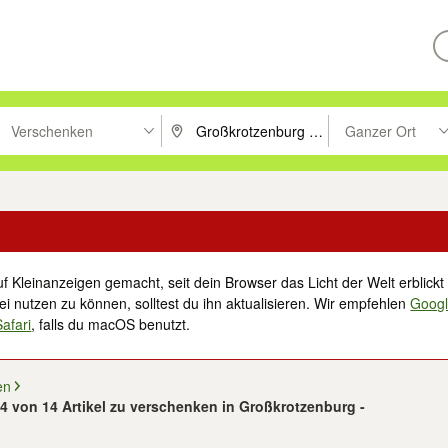
Verschenken
Ganzer Ort
ken um zu suchen, oder Vorschläge mit den Pfeiltasten nach oben/unt
PLZ oder Ort eingeben. Eingabetaste drücke
Suche im Umkreis 
f Kleinanzeigen gemacht, seit dein Browser das Licht der Welt erblickt 
i nutzen zu können, solltest du ihn aktualisieren. Wir empfehlen
Goog
Safari
, falls du macOS benutzt.
en
14 von 14 Artikel zu verschenken in Großkrotzenburg -