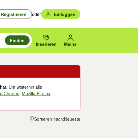
Registrieren
oder
Einloggen
Finden
en durchsuchen und mit Eingabetaste auswählen.
n um zu suchen, oder Vorschläge mit den Pfeiltasten nach oben/unten
des gewählten Orts oder PLZ.
Inserieren
Meins
hat. Um weiterhin alle
le Chrome
,
Mozilla Firefox
,
Sortieren nach:
Neueste