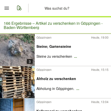
Start
166 Ergebnisse –
Artikel zu verschenken in Göppingen -
Baden-Württemberg
Merkliste
Göppingen
Heute, 19:00
Nachrichten
Steine; Gartensteine
Steine zu verschenken
...
Anzeige aufgeben
3
Göppingen
Heute, 15:15
Altholz zu verschenken
Abholung in Göppingen.
...
3
Göppingen
Heute, 13:04
Kellerregal zu verschenken