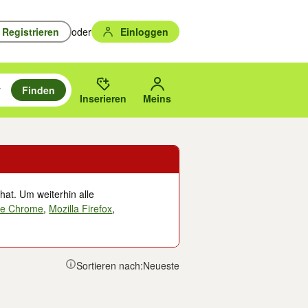
Registrieren
oder
Einloggen
Finden
en durchsuchen und mit Eingabetaste auswählen.
n um zu suchen, oder Vorschläge mit den Pfeiltasten nach oben/unten
des gewählten Orts oder PLZ.
Inserieren
Meins
hat. Um weiterhin alle
le Chrome
,
Mozilla Firefox
,
Sortieren nach:
Neueste