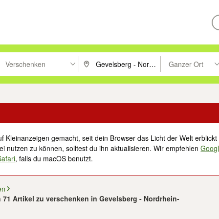
Verschenken
Ganzer Ort
ken um zu suchen, oder Vorschläge mit den Pfeiltasten nach oben/unt
PLZ oder Ort eingeben. Eingabetaste drücke
Suche im Umkreis 
f Kleinanzeigen gemacht, seit dein Browser das Licht der Welt erblickt 
i nutzen zu können, solltest du ihn aktualisieren. Wir empfehlen
Goog
Safari
, falls du macOS benutzt.
en
n 71 Artikel zu verschenken in Gevelsberg - Nordrhein-