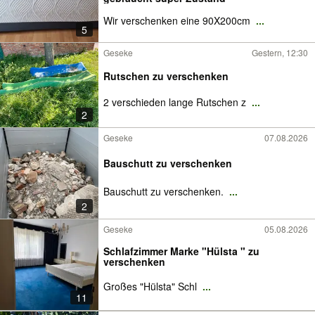
Wir verschenken eine 90X200cm
...
5
Geseke
Gestern, 12:30
Rutschen zu verschenken
2 verschieden lange Rutschen z
...
2
Geseke
07.08.2026
Bauschutt zu verschenken
Bauschutt zu verschenken.
...
2
Geseke
05.08.2026
Schlafzimmer Marke "Hülsta " zu
verschenken
Großes "Hülsta" Schl
...
11