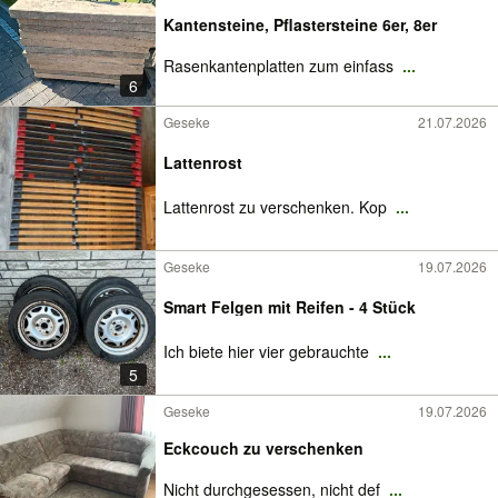
Kantensteine, Pflastersteine 6er, 8er
Rasenkantenplatten zum einfass
...
6
Geseke
21.07.2026
Lattenrost
Lattenrost zu verschenken. Kop
...
Geseke
19.07.2026
Smart Felgen mit Reifen - 4 Stück
Ich biete hier vier gebrauchte
...
5
Geseke
19.07.2026
Eckcouch zu verschenken
Nicht durchgesessen, nicht def
...