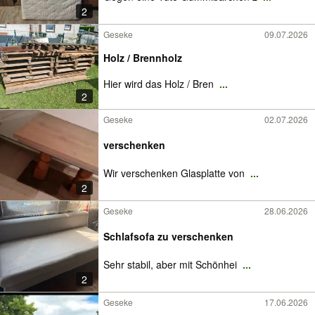
2
Geseke
09.07.2026
Holz / Brennholz
Hier wird das Holz / Bren
...
2
Geseke
02.07.2026
verschenken
Wir verschenken Glasplatte von
...
2
Geseke
28.06.2026
Schlafsofa zu verschenken
Sehr stabil, aber mit Schönhei
...
2
Geseke
17.06.2026