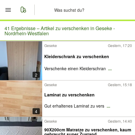
Start
41 Ergebnisse –
Artikel zu verschenken in Geseke -
Nordrhein-Westfalen
Merkliste
Geseke
Gestern, 17:20
Nachrichten
Kleiderschrank zu verschenken
Verschenke einen Kleiderschran
...
Anzeige aufgeben
2
Geseke
Gestern, 15:18
Laminat zu verschenken
Gut erhaltenes Laminat zu vers
...
4
Geseke
Gestern, 14:40
90X200cm Matratze zu verschenken, kaum
gebraucht super Zustand