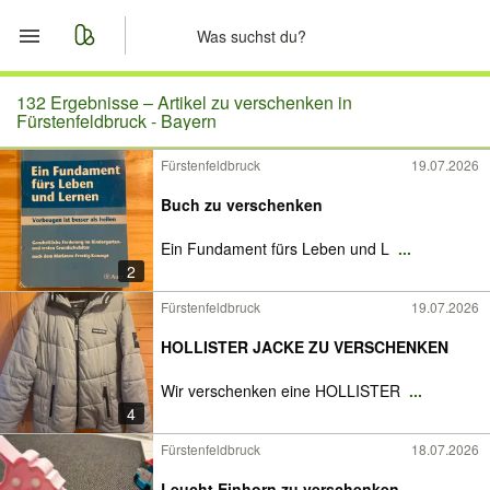
Start
132 Ergebnisse –
Artikel zu verschenken in
Fürstenfeldbruck - Bayern
Merkliste
Fürstenfeldbruck
19.07.2026
Nachrichten
Buch zu verschenken
Ein Fundament fürs Leben und L
...
Anzeige aufgeben
2
Fürstenfeldbruck
19.07.2026
HOLLISTER JACKE ZU VERSCHENKEN
Wir verschenken eine HOLLISTER
...
4
Fürstenfeldbruck
18.07.2026
Leucht Einhorn zu verschenken