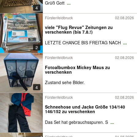
Grüß Gott
...
4
Fürstenfeldbruck
02.08.2026
viele "Flug Revue" Zeitungen zu
verschenken (bis 7.8.!)
LETZTE CHANCE BIS FREITAG NACH
...
2
Fürstenfeldbruck
02.08.2026
Fotoalbumbox Mickey Maus zu
verschenken
Zustand sehe Bilder.
4
Fürstenfeldbruck
02.08.2026
Schneehose und Jacke Größe 134/140
146/152 zu verschenken
Das Set hat gebrauchsspuren. S
...
Fürstenfeldbruck
01.08.2026