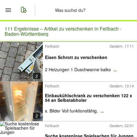
Start
111 Ergebnisse –
Artikel zu verschenken in Fellbach -
Baden-Württemberg
Merkliste
Fellbach
Gestern, 17:11
Nachrichten
Eisen Schrott zu verschenken
2 Heizungen 1 Duschwanne balko
...
Anzeige aufgeben
2
Fellbach
Gestern, 13:14
Einbaukühlschrank zu verschenken 122 x
54 an Selbstabholer
s. Bilder Voll funktionsfähig,
...
2
Fellbach
Gestern, 02:01
Suche kostenlose Spielsachen für Jungen