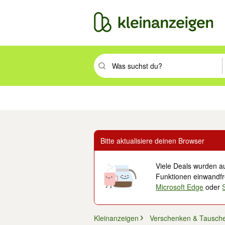
Suchbegriff eingeben. Eingabetaste drüc
Immobilien
Mode & Beauty
Auto, Rad & Boot
Haus & Garten
Jobs
Elek
Bitte aktualisiere deinen Browser
Viele Deals wurden au
Funktionen einwandfre
Microsoft Edge
oder
Kleinanzeigen
Verschenken & Tausch