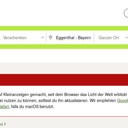
Verschenken
Ganzer Ort
ken um zu suchen, oder Vorschläge mit den Pfeiltasten nach oben/unt
PLZ oder Ort eingeben. Eingabetaste drücke
Suche im Umkreis 
tronik
Familie, Kind & Baby
Haustiere
Freizeit, Hobby & Nachbarschaft
f Kleinanzeigen gemacht, seit dein Browser das Licht der Welt erblickt 
i nutzen zu können, solltest du ihn aktualisieren. Wir empfehlen
Goog
Safari
, falls du macOS benutzt.
en