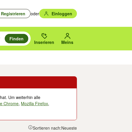
Registrieren
oder
Einloggen
Finden
en durchsuchen und mit Eingabetaste auswählen.
n um zu suchen, oder Vorschläge mit den Pfeiltasten nach oben/unten
des gewählten Orts oder PLZ.
Inserieren
Meins
Musik, Filme & Bücher
Eintrittskarten & Tickets
Dienstleistungen
Versc
hat. Um weiterhin alle
le Chrome
,
Mozilla Firefox
,
Sortieren nach:
Neueste