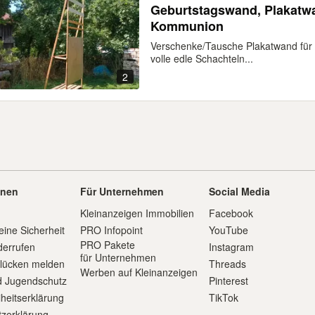
Geburtstagswand, Plakatwan
Kommunion
Verschenke/Tausche Plakatwand für 
volle edle Schachteln...
2
onen
Für Unternehmen
Social Media
Kleinanzeigen Immobilien
Facebook
eine Sicherheit
PRO Infopoint
YouTube
PRO Pakete
derrufen
Instagram
für Unternehmen
slücken melden
Threads
Werben auf Kleinanzeigen
d Jugendschutz
Pinterest
iheitserklärung
TikTok
zerklärung