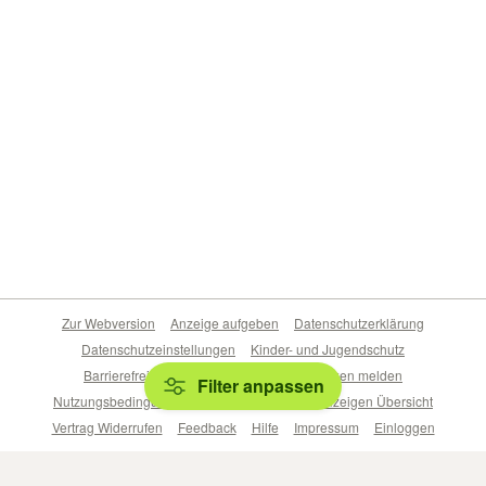
Zur Webversion
Anzeige aufgeben
Datenschutzerklärung
Datenschutzeinstellungen
Kinder- und Jugendschutz
Barrierefreiheitserklärung
Sicherheitslücken melden
Filter anpassen
Nutzungsbedingungen
Beliebte Suchen
Anzeigen Übersicht
Vertrag Widerrufen
Feedback
Hilfe
Impressum
Einloggen