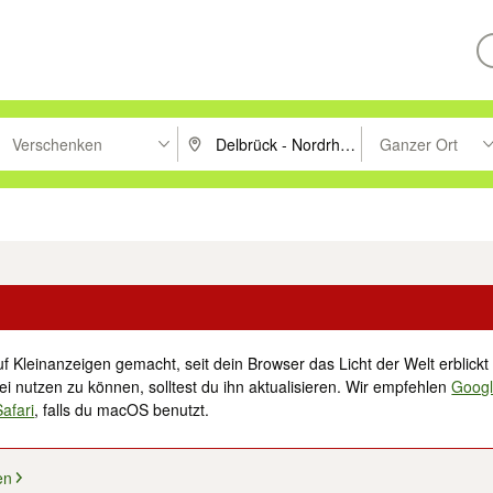
Verschenken
Ganzer Ort
ken um zu suchen, oder Vorschläge mit den Pfeiltasten nach oben/unt
PLZ oder Ort eingeben. Eingabetaste drücke
Suche im Umkreis 
tronik
Familie, Kind & Baby
Haustiere
Freizeit, Hobby & Nachbarschaft
f Kleinanzeigen gemacht, seit dein Browser das Licht der Welt erblickt 
i nutzen zu können, solltest du ihn aktualisieren. Wir empfehlen
Goog
Safari
, falls du macOS benutzt.
en