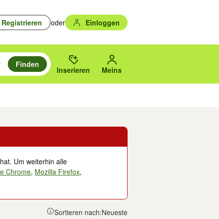
Registrieren
oder
Einloggen
Finden
en durchsuchen und mit Eingabetaste auswählen.
n um zu suchen, oder Vorschläge mit den Pfeiltasten nach oben/unten
des gewählten Orts oder PLZ.
Inserieren
Meins
Musik, Filme & Bücher
Eintrittskarten & Tickets
Dienstleistungen
Versc
hat. Um weiterhin alle
le Chrome
,
Mozilla Firefox
,
Sortieren nach:
Neueste