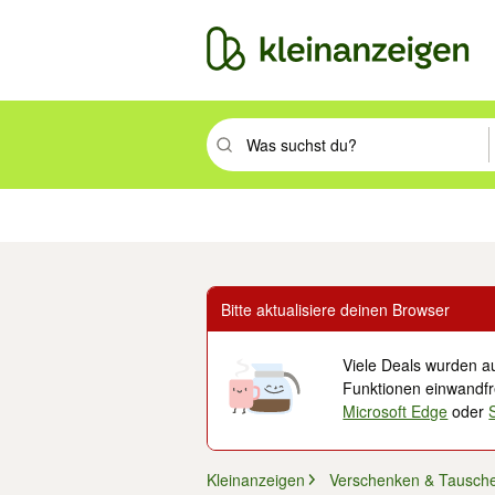
Suchbegriff eingeben. Eingabetaste drüc
Immobilien
Mode & Beauty
Auto, Rad & Boot
Haus & Garten
Jobs
Elek
Bitte aktualisiere deinen Browser
Viele Deals wurden au
Funktionen einwandfre
Microsoft Edge
oder
Kleinanzeigen
Verschenken & Tausch