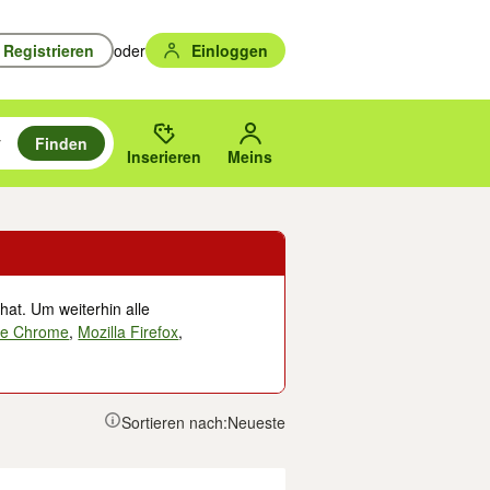
Registrieren
oder
Einloggen
Finden
en durchsuchen und mit Eingabetaste auswählen.
n um zu suchen, oder Vorschläge mit den Pfeiltasten nach oben/unten
des gewählten Orts oder PLZ.
Inserieren
Meins
hat. Um weiterhin alle
le Chrome
,
Mozilla Firefox
,
Sortieren nach:
Neueste