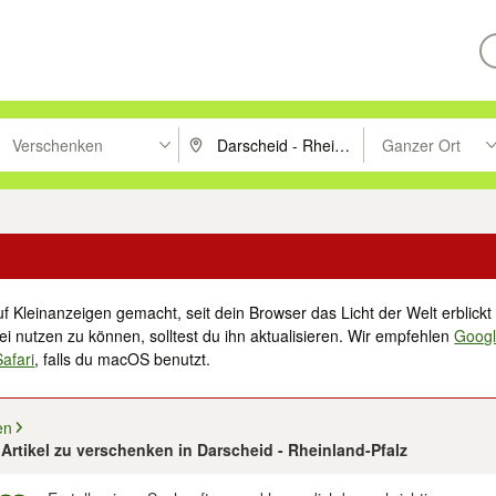
Verschenken
Ganzer Ort
ken um zu suchen, oder Vorschläge mit den Pfeiltasten nach oben/unt
PLZ oder Ort eingeben. Eingabetaste drücke
Suche im Umkreis 
f Kleinanzeigen gemacht, seit dein Browser das Licht der Welt erblickt 
i nutzen zu können, solltest du ihn aktualisieren. Wir empfehlen
Goog
Safari
, falls du macOS benutzt.
en
6 Artikel zu verschenken in Darscheid - Rheinland-Pfalz