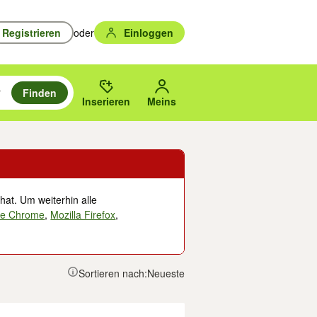
Registrieren
oder
Einloggen
Finden
en durchsuchen und mit Eingabetaste auswählen.
n um zu suchen, oder Vorschläge mit den Pfeiltasten nach oben/unten
des gewählten Orts oder PLZ.
Inserieren
Meins
hat. Um weiterhin alle
le Chrome
,
Mozilla Firefox
,
Sortieren nach:
Neueste