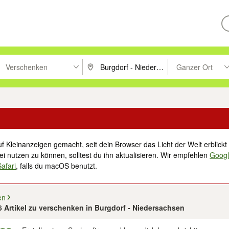
Verschenken
Ganzer Ort
ken um zu suchen, oder Vorschläge mit den Pfeiltasten nach oben/unt
PLZ oder Ort eingeben. Eingabetaste drücke
Suche im Umkreis 
f Kleinanzeigen gemacht, seit dein Browser das Licht der Welt erblickt 
i nutzen zu können, solltest du ihn aktualisieren. Wir empfehlen
Goog
Safari
, falls du macOS benutzt.
en
86 Artikel zu verschenken in Burgdorf - Niedersachsen