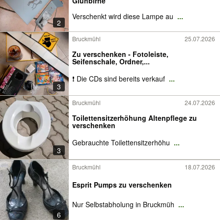
Glühbirne
Verschenkt wird diese Lampe au
...
2
Bruckmühl
25.07.2026
Zu verschenken - Fotoleiste,
Seifenschale, Ordner,...
❗ Die CDs sind bereits verkauf
...
3
Bruckmühl
24.07.2026
Toilettensitzerhöhung Altenpflege zu
verschenken
Gebrauchte Toilettensitzerhöhu
...
3
Bruckmühl
18.07.2026
Esprit Pumps zu verschenken
Nur Selbstabholung in Bruckmüh
...
6