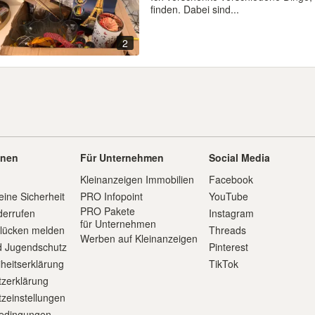
finden. Dabei sind...
2
onen
Für Unternehmen
Social Media
Kleinanzeigen Immobilien
Facebook
eine Sicherheit
PRO Infopoint
YouTube
PRO Pakete
derrufen
Instagram
für Unternehmen
slücken melden
Threads
Werben auf Kleinanzeigen
d Jugendschutz
Pinterest
iheitserklärung
TikTok
zerklärung
zeinstellungen
edingungen