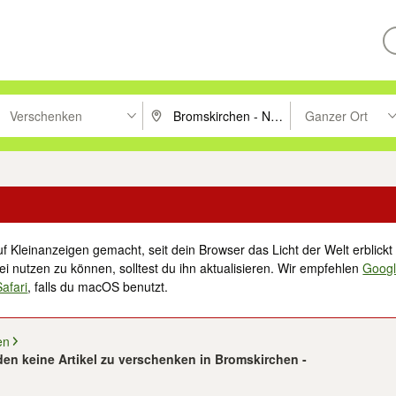
Verschenken
Ganzer Ort
ken um zu suchen, oder Vorschläge mit den Pfeiltasten nach oben/unt
PLZ oder Ort eingeben. Eingabetaste drücke
Suche im Umkreis 
f Kleinanzeigen gemacht, seit dein Browser das Licht der Welt erblickt 
i nutzen zu können, solltest du ihn aktualisieren. Wir empfehlen
Goog
Safari
, falls du macOS benutzt.
en
en keine Artikel zu verschenken in Bromskirchen -