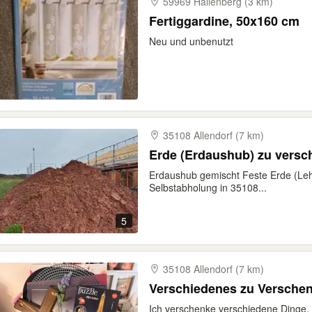
59969 Hallenberg (3 km)
Fertiggardine, 50x160 cm
Neu und unbenutzt
35108 Allendorf (7 km)
Erde (Erdaushub) zu vers
Erdaushub gemischt Feste Erde (Leh
Selbstabholung in 35108...
5
35108 Allendorf (7 km)
Verschiedenes zu Versche
Ich verschenke verschiedene Dinge,