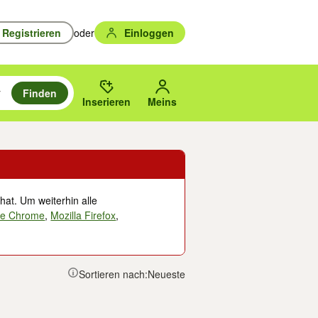
Registrieren
oder
Einloggen
Finden
en durchsuchen und mit Eingabetaste auswählen.
n um zu suchen, oder Vorschläge mit den Pfeiltasten nach oben/unten
des gewählten Orts oder PLZ.
Inserieren
Meins
hat. Um weiterhin alle
le Chrome
,
Mozilla Firefox
,
Sortieren nach:
Neueste