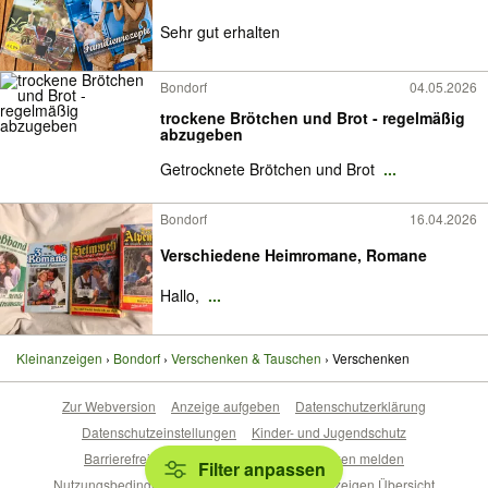
Sehr gut erhalten
Bondorf
04.05.2026
trockene Brötchen und Brot - regelmäßig
abzugeben
Getrocknete Brötchen und Brot
...
Bondorf
16.04.2026
Verschiedene Heimromane, Romane
Hallo,
...
Kleinanzeigen
Bondorf
Verschenken & Tauschen
Verschenken
Zur Webversion
Anzeige aufgeben
Datenschutzerklärung
Datenschutzeinstellungen
Kinder- und Jugendschutz
Barrierefreiheitserklärung
Sicherheitslücken melden
Filter anpassen
Nutzungsbedingungen
Beliebte Suchen
Anzeigen Übersicht