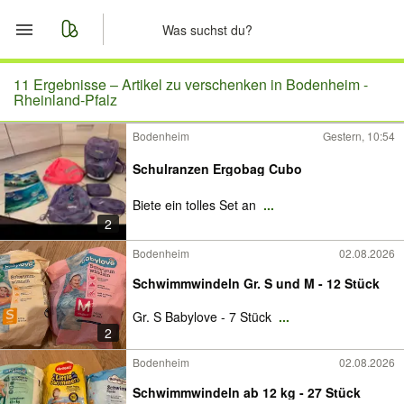
Start
11 Ergebnisse –
Artikel zu verschenken in Bodenheim -
Rheinland-Pfalz
Merkliste
Bodenheim
Gestern, 10:54
Nachrichten
Schulranzen Ergobag Cubo
Biete ein tolles Set an
...
Anzeige aufgeben
2
Bodenheim
02.08.2026
Schwimmwindeln Gr. S und M - 12 Stück
Gr. S Babylove - 7 Stück
...
2
Bodenheim
02.08.2026
Schwimmwindeln ab 12 kg - 27 Stück