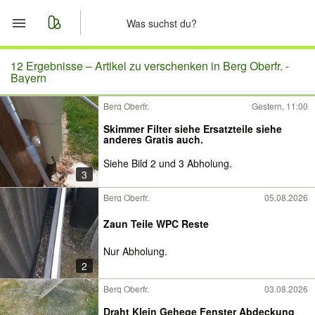
Start
12 Ergebnisse –
Artikel zu verschenken in Berg Oberfr. -
Bayern
Merkliste
Berg Oberfr.
Gestern, 11:00
Skimmer Filter siehe Ersatzteile siehe
Nachrichten
anderes Gratis auch.
Siehe Bild 2 und 3 Abholung.
Anzeige aufgeben
3
Berg Oberfr.
05.08.2026
Zaun Teile WPC Reste
Nur Abholung.
2
Berg Oberfr.
03.08.2026
Draht Klein Gehege Fenster Abdeckung