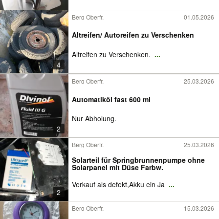
Berg Oberfr.
01.05.2026
Altreifen/ Autoreifen zu Verschenken
Altreifen zu Verschenken.
...
4
Berg Oberfr.
25.03.2026
Automatiköl fast 600 ml
Nur Abholung.
2
Berg Oberfr.
25.03.2026
Solarteil für Springbrunnenpumpe ohne
Solarpanel mit Düse Farbw.
Verkauf als defekt,Akku ein Ja
...
2
Berg Oberfr.
15.03.2026