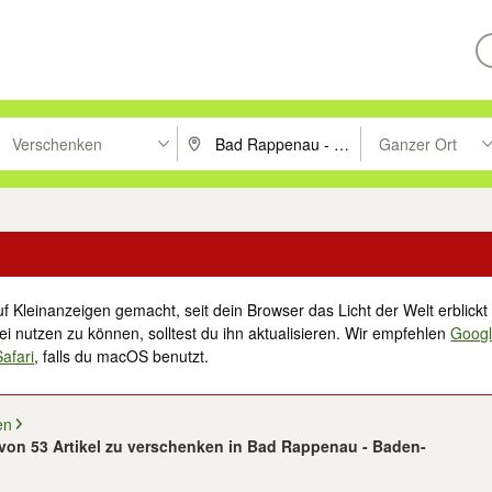
Verschenken
Ganzer Ort
ken um zu suchen, oder Vorschläge mit den Pfeiltasten nach oben/unt
PLZ oder Ort eingeben. Eingabetaste drücke
Suche im Umkreis 
f Kleinanzeigen gemacht, seit dein Browser das Licht der Welt erblickt 
i nutzen zu können, solltest du ihn aktualisieren. Wir empfehlen
Goog
Safari
, falls du macOS benutzt.
en
 von 53 Artikel zu verschenken in Bad Rappenau - Baden-