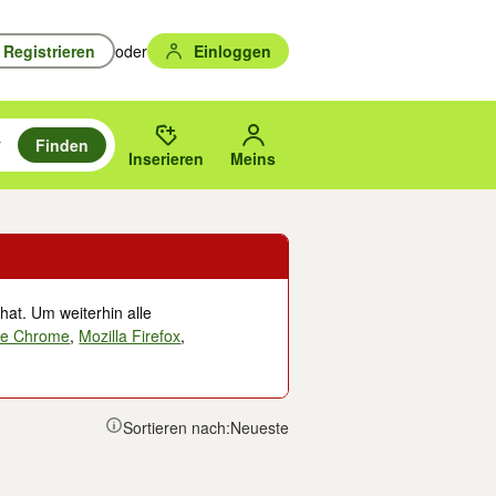
Registrieren
oder
Einloggen
Finden
en durchsuchen und mit Eingabetaste auswählen.
n um zu suchen, oder Vorschläge mit den Pfeiltasten nach oben/unten
des gewählten Orts oder PLZ.
Inserieren
Meins
hat. Um weiterhin alle
le Chrome
,
Mozilla Firefox
,
Sortieren nach:
Neueste