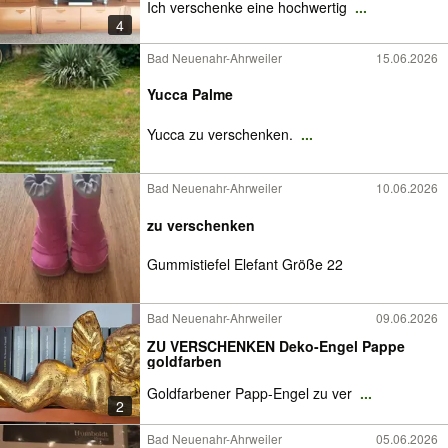
Ich verschenke eine hochwertig
...
4
Bad Neuenahr-Ahrweiler
15.06.2026
Yucca Palme
Yucca zu verschenken.
...
Bad Neuenahr-Ahrweiler
10.06.2026
zu verschenken
Gummistiefel Elefant Größe 22
Bad Neuenahr-Ahrweiler
09.06.2026
ZU VERSCHENKEN Deko-Engel Pappe
goldfarben
Goldfarbener Papp-Engel zu ver
...
2
Bad Neuenahr-Ahrweiler
05.06.2026