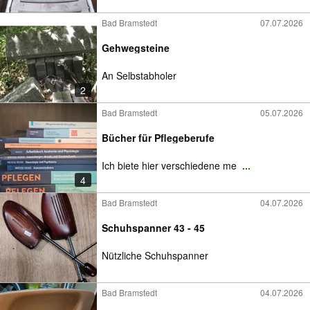
Bad Bramstedt
07.07.2026
Gehwegsteine
An Selbstabholer
2
Bad Bramstedt
05.07.2026
Bücher für Pflegeberufe
Ich biete hier verschiedene me
...
4
Bad Bramstedt
04.07.2026
Schuhspanner 43 - 45
Nützliche Schuhspanner
Bad Bramstedt
04.07.2026