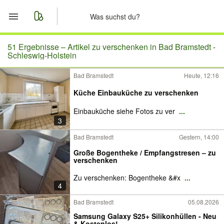
Start
51 Ergebnisse –
Artikel zu verschenken in Bad Bramstedt -
Schleswig-Holstein
Merkliste
Bad Bramstedt
Heute, 12:16
Küche Einbauküche zu verschenken
Nachrichten
Einbauküche siehe Fotos zu ver
...
Anzeige aufgeben
3
Bad Bramstedt
Gestern, 14:00
Große Bogentheke / Empfangstresen – zu
verschenken
Zu verschenken: Bogentheke &#x
...
4
Bad Bramstedt
05.08.2026
Samsung Galaxy S25+ Silikonhüllen - Neu
& Kostenlos!