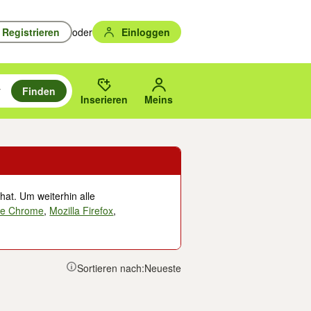
Registrieren
oder
Einloggen
Finden
en durchsuchen und mit Eingabetaste auswählen.
n um zu suchen, oder Vorschläge mit den Pfeiltasten nach oben/unten
des gewählten Orts oder PLZ.
Inserieren
Meins
hat. Um weiterhin alle
le Chrome
,
Mozilla Firefox
,
Sortieren nach:
Neueste