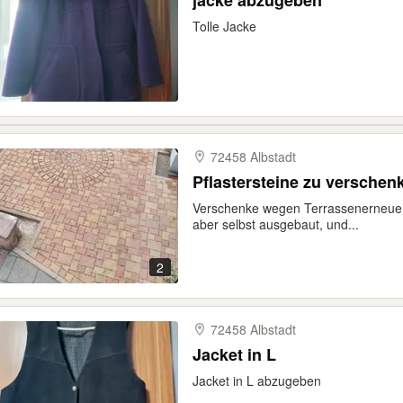
jacke abzugeben
Tolle Jacke
72458 Albstadt
Pflastersteine zu verschen
Verschenke wegen Terrassenerneuer
aber selbst ausgebaut, und...
2
72458 Albstadt
Jacket in L
Jacket in L abzugeben