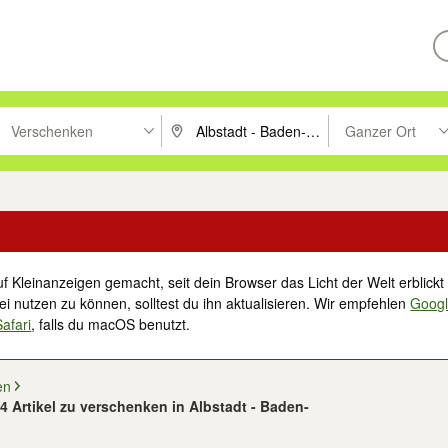
Verschenken
Ganzer Ort
ken um zu suchen, oder Vorschläge mit den Pfeiltasten nach oben/unt
PLZ oder Ort eingeben. Eingabetaste drücke
Suche im Umkreis 
f Kleinanzeigen gemacht, seit dein Browser das Licht der Welt erblickt 
i nutzen zu können, solltest du ihn aktualisieren. Wir empfehlen
Goog
Safari
, falls du macOS benutzt.
en
54 Artikel zu verschenken in Albstadt - Baden-