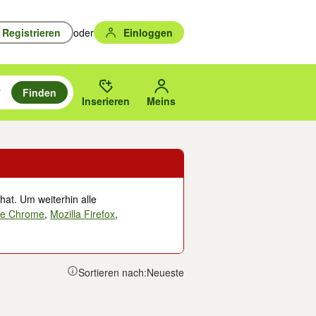
Registrieren
oder
Einloggen
Finden
en durchsuchen und mit Eingabetaste auswählen.
n um zu suchen, oder Vorschläge mit den Pfeiltasten nach oben/unten
des gewählten Orts oder PLZ.
Inserieren
Meins
hat. Um weiterhin alle
le Chrome
,
Mozilla Firefox
,
Sortieren nach:
Neueste