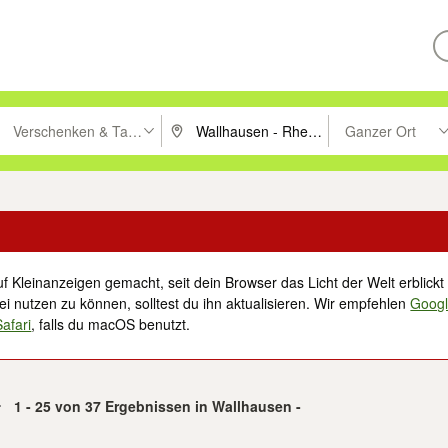
Verschenken & Tauschen
Ganzer Ort
ken um zu suchen, oder Vorschläge mit den Pfeiltasten nach oben/unt
PLZ oder Ort eingeben. Eingabetaste drücke
Suche im Umkreis 
f Kleinanzeigen gemacht, seit dein Browser das Licht der Welt erblickt 
i nutzen zu können, solltest du ihn aktualisieren. Wir empfehlen
Goog
Safari
, falls du macOS benutzt.
1 - 25 von 37 Ergebnissen in Wallhausen -