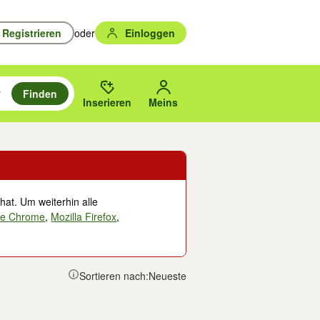
Registrieren
oder
Einloggen
Finden
en durchsuchen und mit Eingabetaste auswählen.
n um zu suchen, oder Vorschläge mit den Pfeiltasten nach oben/unten
des gewählten Orts oder PLZ.
Inserieren
Meins
hat. Um weiterhin alle
le Chrome
,
Mozilla Firefox
,
Sortieren nach:
Neueste