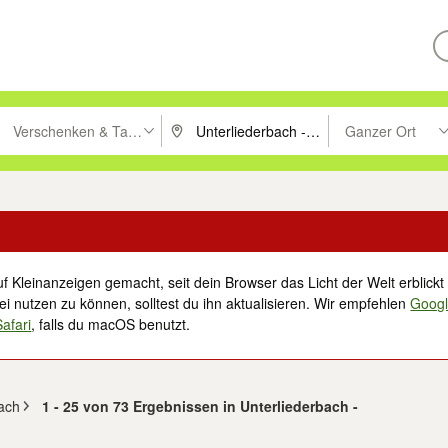
Verschenken & Tauschen
Ganzer Ort
ken um zu suchen, oder Vorschläge mit den Pfeiltasten nach oben/unt
PLZ oder Ort eingeben. Eingabetaste drücke
Suche im Umkreis 
f Kleinanzeigen gemacht, seit dein Browser das Licht der Welt erblickt 
i nutzen zu können, solltest du ihn aktualisieren. Wir empfehlen
Goog
Safari
, falls du macOS benutzt.
ach
1 - 25 von 73 Ergebnissen in Unterliederbach -