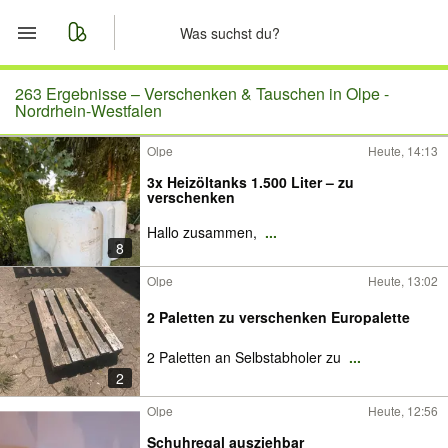
Start
263 Ergebnisse –
Verschenken & Tauschen in Olpe -
Nordrhein-Westfalen
Merkliste
Olpe
Heute, 14:13
3x Heizöltanks 1.500 Liter – zu
Nachrichten
verschenken
Hallo zusammen,
...
Anzeige aufgeben
8
Olpe
Heute, 13:02
2 Paletten zu verschenken Europalette
2 Paletten an Selbstabholer zu
...
2
Olpe
Heute, 12:56
Schuhregal ausziehbar